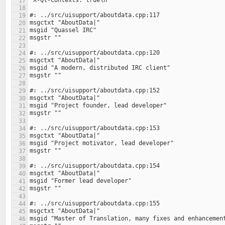
17
18
19
20
21
22
23
24
25
26
27
28
29
30
31
32
33
34
35
36
37
38
39
40
41
42
43
44
45
46