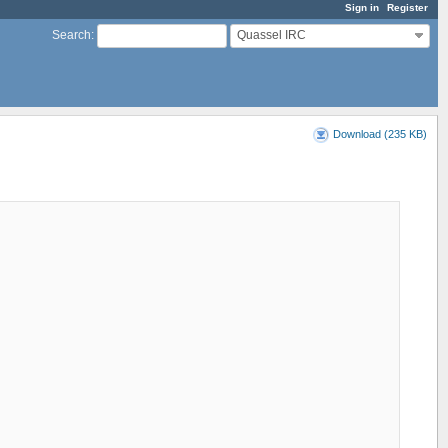
Sign in
Register
Quassel IRC
Search
:
Download (235 KB)