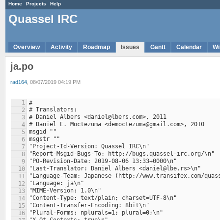
Home
Projects
Help
Quassel IRC
Overview
Activity
Roadmap
Issues
Gantt
Calendar
Wi
ja.po
rad164
, 08/07/2019 04:19 PM
1
2
3
4
5
6
7
8
9
10
11
12
13
14
15
16