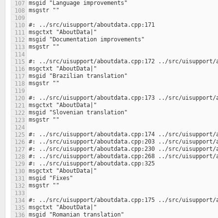
107
108
109
110
111
112
113
114
115
116
117
118
119
120
121
122
123
124
125
126
127
128
129
130
131
132
133
134
135
136